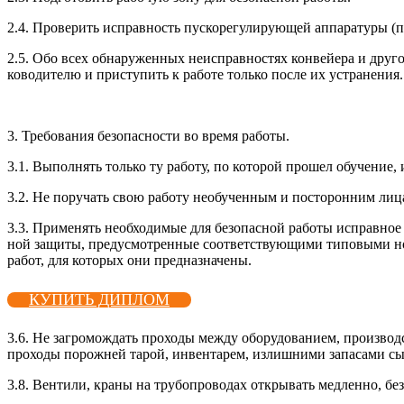
2.4. Про­верить ис­прав­ность пус­ко­регу­лиру­ющей ап­па­рату­ры (пус
2.5. Обо всех об­на­ружен­ных не­ис­прав­ностях кон­вей­ера и дру­гог
ково­дите­лю и прис­ту­пить к ра­боте толь­ко пос­ле их ус­тра­нения.
3. Тре­бова­ния бе­зопас­ности во вре­мя ра­боты.
3.1. Вы­пол­нять толь­ко ту ра­боту, по ко­торой про­шел обу­чение, и
3.2. Не по­ручать свою ра­боту не­обу­чен­ным и пос­то­рон­ним ли­ц
3.3. При­менять не­об­хо­димые для бе­зопас­ной ра­боты ис­прав­ное о
ной за­щиты, пре­дус­мотрен­ные со­от­ветс­тву­ющи­ми ти­повы­ми но
ра­бот, для ко­торых они пред­назна­чены.
КУПИТЬ ДИПЛОМ
3.6. Не заг­ро­мож­дать про­ходы меж­ду обо­рудо­вани­ем, про­из­вод
про­ходы по­рож­ней та­рой, ин­вента­рем, из­лишни­ми за­паса­ми сы
3.8. Вен­ти­ли, кра­ны на тру­боп­ро­водах от­кры­вать мед­ленно, б