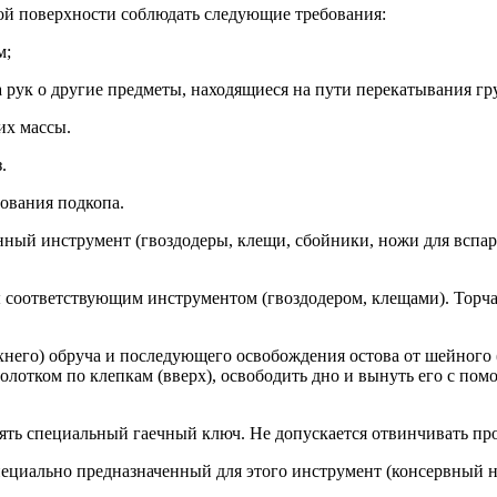
й по­вер­хнос­ти соб­лю­дать сле­ду­ющие тре­бова­ния:
м;
 рук о дру­гие пред­ме­ты, на­ходя­щи­еся на пу­ти пе­река­тыва­ния гру
 их мас­сы.
.
ова­ния под­ко­па.
н­ный инс­тру­мент (гвоз­до­деры, кле­щи, сбой­ни­ки, но­жи для вспа­р
 со­от­ветс­тву­ющим инс­тру­мен­том (гвоз­до­дером, кле­щами). Тор­ча
е­го) об­ру­ча и пос­ле­ду­юще­го ос­во­бож­де­ния ос­то­ва от шей­но­го
мо­лот­ком по клеп­кам (вверх), ос­во­бодить дно и вы­нуть его с по­мощ
ь спе­ци­аль­ный га­еч­ный ключ. Не до­пус­ка­ет­ся от­винчи­вать про
е­ци­аль­но пред­назна­чен­ный для это­го инс­тру­мент (кон­сер­вный 