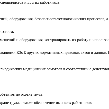
 спе­ци­алис­тов и дру­гих ра­бот­ни­ков.
жений, обо­рудо­вания, бе­зопас­ность тех­но­логи­чес­ких про­цес­сов,
ель­ством;
­меще­ний и обо­рудо­вания, кон­тро­лиро­вать их ра­боту и ис­поль­зо
е­бова­ни­ями КЗоТ, дру­гих нор­ма­тив­ных пра­вовых ак­тов и дан­ных 
е­ри­оди­чес­ких ме­дицин­ских ос­мотров в со­от­ветс­твии с дей­ству
бъ­ек­тов по ох­ра­не тру­да;
ох­ра­не тру­да, а так­же обес­пе­чение ими всех ра­бот­ни­ков;