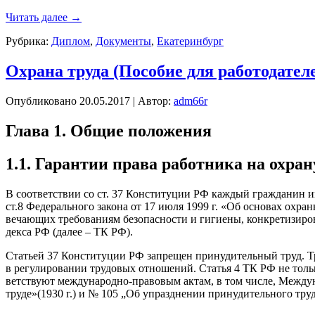
Читать далее
→
Рубрика:
Диплом
,
Документы
,
Екатеринбург
Охрана труда (Пособие для работодател
Опубликовано
20.05.2017
|
Автор:
adm66r
Гла­ва 1. Об­щие по­ложе­ния
1.1. Га­ран­тии пра­ва ра­бот­ни­ка на ох­ра­н
В со­от­ветс­твии со ст. 37 Кон­сти­туции РФ каж­дый граж­да­нин име­
ст.8 Фе­дераль­но­го за­кона от 17 и­юля 1999 г. «Об ос­но­вах ох­ра­
ве­ча­ющих тре­бова­ни­ям бе­зопас­ности и ги­ги­ены, кон­кре­тизи­р
дек­са РФ (да­лее – ТК РФ).
Стать­ей 37 Кон­сти­туции РФ зап­ре­щен при­нуди­тель­ный труд. Тр
в ре­гули­рова­нии тру­довых от­но­шений. Статья 4 ТК РФ не толь­ко 
ветс­тву­ют меж­ду­народ­но-пра­вовым ак­там, в том чис­ле, Меж­ду
тру­де»(1930 г.) и № 105 „Об уп­раз­дне­нии при­нуди­тель­но­го тру­д