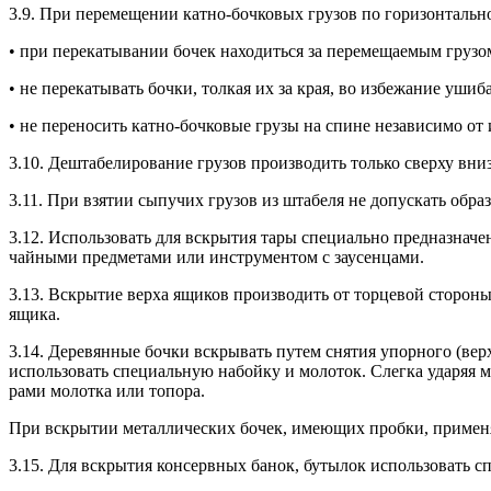
3.9. При пе­реме­щении кат­но-боч­ко­вых гру­зов по го­ризон­таль­но
• при пе­река­тыва­нии бо­чек на­ходить­ся за пе­реме­ща­емым гру­зо
• не пе­река­тывать боч­ки, тол­кая их за края, во из­бе­жание уши­ба
• не пе­рено­сить кат­но-боч­ко­вые гру­зы на спи­не не­зави­симо от
3.10. Деш­та­бели­рова­ние гру­зов про­из­во­дить толь­ко свер­ху вниз
3.11. При взя­тии сы­пучих гру­зов из шта­беля не до­пус­кать об­ра­з
3.12. Ис­поль­зо­вать для вскры­тия та­ры спе­ци­аль­но пред­назна­че
чай­ны­ми пред­ме­тами или инс­тру­мен­том с за­усен­ца­ми.
3.13. Вскры­тие вер­ха ящи­ков про­из­во­дить от тор­це­вой сто­роны
ящи­ка.
3.14. Де­ревян­ные боч­ки вскры­вать пу­тем сня­тия упор­но­го (вер­хн
ис­поль­зо­вать спе­ци­аль­ную на­бой­ку и мо­лоток. Слег­ка уда­ряя 
рами мо­лот­ка или то­пора.
При вскры­тии ме­тал­ли­чес­ких бо­чек, име­ющих проб­ки, при­менят
3.15. Для вскры­тия кон­сер­вных ба­нок, бу­тылок ис­поль­зо­вать сп