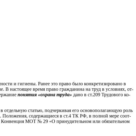
­ности и ги­ги­ены. Ра­нее это пра­во бы­ло кон­кре­тизи­рова­но в
е. В нас­то­ящее вре­мя пра­во граж­да­нина на труд в ус­ло­ви­ях, от­
дер­жа­ние
по­нятия «ох­ра­на тру­да»
да­но в ст.209 Тру­дово­го ко­
а в от­дель­ную статью, под­черки­вая его ос­но­вопо­лага­ющую роль
 По­ложе­ния, со­дер­жа­щи­еся в ст.4 ТК РФ, в пол­ной ме­ре со­от­
 г.), Кон­венция МОТ № 29 «О при­нуди­тель­ном или обя­затель­ном