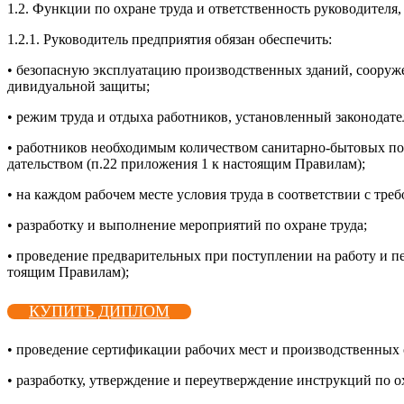
1.2. Фун­кции по ох­ра­не тру­да и от­ветс­твен­ность ру­ково­дите­ля,
1.2.1. Ру­ково­дитель пред­при­ятия обя­зан обес­пе­чить:
• бе­зопас­ную экс­плу­ата­цию про­из­водс­твен­ных зда­ний, со­ору­
ди­виду­аль­ной за­щиты;
• ре­жим тру­да и от­ды­ха ра­бот­ни­ков, ус­та­нов­ленный за­коно­дат
• ра­бот­ни­ков не­об­хо­димым ко­личес­твом са­нитар­но-бы­товых по
датель­ством (п.22 при­ложе­ния 1 к нас­то­ящим Пра­вилам);
• на каж­дом ра­бочем мес­те ус­ло­вия тру­да в со­от­ветс­твии с тр
• раз­ра­бот­ку и вы­пол­не­ние ме­роп­ри­ятий по ох­ра­не тру­да;
• про­веде­ние пред­ва­ритель­ных при пос­тупле­нии на ра­боту и п
то­ящим Пра­вилам);
КУПИТЬ ДИПЛОМ
• про­веде­ние сер­ти­фика­ции ра­бочих мест и про­из­водс­твен­ных о
• раз­ра­бот­ку, ут­вер­жде­ние и пе­ре­ут­вер­жде­ние инс­трук­ций по 