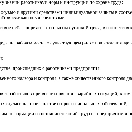
­ку зна­ний ра­бот­ни­ками норм и инс­трук­ций по ох­ра­не тру­да;
ной обувью и дру­гими средс­тва­ми ин­ди­виду­аль­ной за­щиты в со­от­в
обез­вре­жива­ющи­ми средс­тва­ми;
с­твие неб­ла­гоп­ри­ят­ных и опас­ных ус­ло­вий тру­да, в со­от­ветс
тру­да на ра­бочем мес­те, о су­щес­тву­ющем рис­ке пов­режде­ния здо­
и;
водс­тве, про­ис­шедших с ра­бот­ни­ками пред­при­ятия;
вен­но­го над­зо­ра и кон­тро­ля, а так­же об­щес­твен­но­го кон­тро­ля д
овья ра­бот­ни­ков при воз­никно­вении ава­рий­ных си­ту­аций, в том
ных слу­ча­ев на про­из­водс­тве и про­фес­си­ональ­ных за­боле­ваний;
ие им ин­форма­ции о сос­то­янии ус­ло­вий тру­да на пред­при­ятии и 