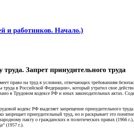
ей и работников. Начало.)
у тру­да. Зап­рет при­нуди­тель­но­го тру­да
ет пра­во на труд в ус­ло­ви­ях, от­ве­ча­ющих тре­бова­ни­ям бе­зопас
ны тру­да в Рос­сий­ской Фе­дера­ции», ко­торый ут­ра­тил свое дей­стви
ова­но в Тру­довом ко­дек­се РФ и иных за­коно­датель­ных ак­тах. Со­
у­довой ко­декс РФ вы­деля­ет зап­ре­щение при­нуди­тель­но­го тру­д
зап­ре­ща­ет при­нуди­тель­ный труд, но и рас­кры­ва­ет это по­нятие.
­народ­но­му пак­ту о граж­дан­ских и по­лити­чес­ких пра­вах (1966
а“ (1957 г.).