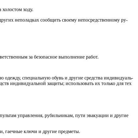
 хо­лос­том хо­ду.
дру­гих не­полад­ках со­об­щить сво­ему не­пос­редс­твен­но­му ру­
ветс­твен­ным за бе­зопас­ное вы­пол­не­ние ра­бот.
ую одеж­ду, спе­ци­аль­ную обувь и дру­гие средс­тва ин­ди­виду­аль­
ств ин­ди­виду­аль­ной за­щиты; ис­поль­зо­вать их толь­ко для тех
пуль­там уп­равле­ния, ру­биль­ни­кам, пу­ти эва­ку­ации и дру­гие
и, га­еч­ные клю­чи и дру­гие пред­ме­ты.