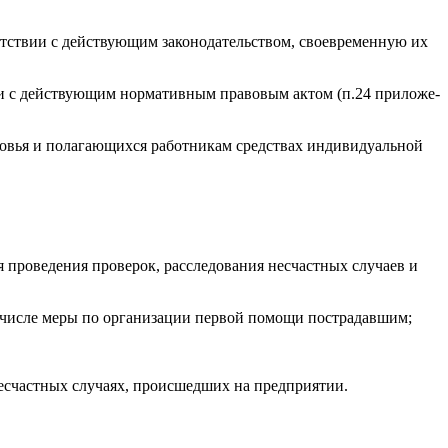
етс­твии с дей­ству­ющим за­коно­датель­ством, сво­ев­ре­мен­ную их
­твии с дей­ству­ющим нор­ма­тив­ным пра­вовым ак­том (п.24 при­ложе­
ровья и по­лага­ющих­ся ра­бот­ни­кам средс­твах ин­ди­виду­аль­ной
ля про­веде­ния про­верок, рас­сле­дова­ния нес­час­тных слу­ча­ев и
 чис­ле ме­ры по ор­га­низа­ции пер­вой по­мощи пос­тра­дав­шим;
нес­час­тных слу­ча­ях, про­ис­шедших на пред­при­ятии.