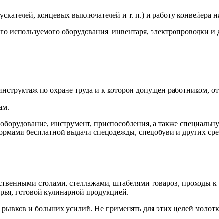
­ка­телей, кон­це­вых вык­лю­чате­лей и т. п.) и ра­боту кон­вей­ера на
о ис­поль­зу­емо­го обо­рудо­вания, ин­вента­ря, элек­троп­ро­вод­ки и 
нс­трук­таж по ох­ра­не тру­да и к ко­торой до­пущен ра­бот­ни­ком, от­
ам.
бо­рудо­вание, инс­тру­мент, прис­по­соб­ле­ния, а так­же спе­ци­аль­н
р­ма­ми бес­плат­ной вы­дачи спе­цодеж­ды, спе­цобу­ви и дру­гих сред
с­твен­ны­ми сто­лами, стел­ла­жами, шта­беля­ми то­варов, про­ходы к 
рья, го­товой ку­линар­ной про­дук­ци­ей.
ез рыв­ков и боль­ших уси­лий. Не при­менять для этих це­лей мо­лот­к