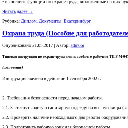
• вы­пол­нять фун­кции по ох­ра­не тру­да, воз­ло­жен­ные на них ру­
Читать далее
→
Рубрика:
Диплом
,
Документы
,
Екатеринбург
Охрана труда (Пособие для работодател
Опубликовано
21.05.2017
|
Автор:
adm66r
Ти­повая инс­трук­ция по ох­ра­не тру­да для под­собно­го ра­боче­го ТИ Р М-04
(из­вле­чение)
Инс­трук­ция вве­дена в дей­ствие 1 сен­тября 2002 г.
2. Тре­бова­ния бе­зопас­ности пе­ред на­чалом ра­боты.
2.1. Зас­тегнуть оде­тую са­нитар­ную одеж­ду на все пу­гови­цы (за­
2.2. Про­верить на­личие не­об­хо­димо­го для ра­боты обо­рудо­вания,
2.3. Под­го­товить ра­бочую зо­ну для бе­зопас­ной ра­боты.