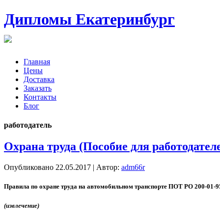
Дипломы Екатеринбург
Главная
Цены
Доставка
Заказать
Контакты
Блог
работодатель
Охрана труда (Пособие для работодател
Опубликовано
22.05.2017
|
Автор:
adm66r
Пра­вила по ох­ра­не тру­да на ав­то­мобиль­ном тран­спор­те ПOT PO 200-01-9
(из­вле­чение)