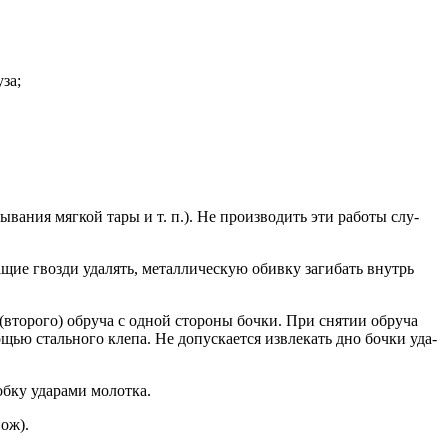
­за;
ыва­ния мяг­кой та­ры и т. п.). Не про­из­во­дить эти ра­боты слу­
­щие гвоз­ди уда­лять, ме­тал­ли­чес­кую обив­ку за­гибать внутрь
 (вто­рого) об­ру­ча с од­ной сто­роны боч­ки. При сня­тии об­ру­ча
ью сталь­но­го кле­па. Не до­пус­ка­ет­ся из­вле­кать дно боч­ки уда­
б­ку уда­рами мо­лот­ка.
нож).