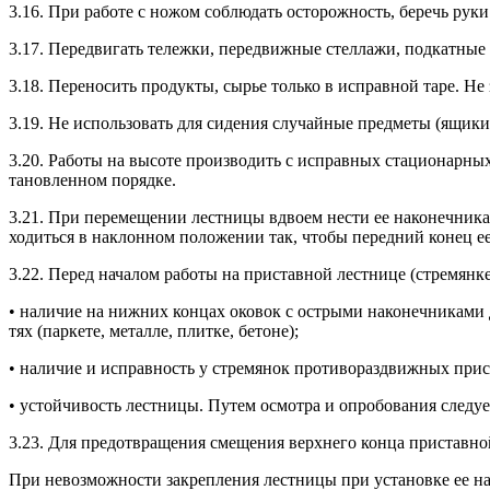
3.16. При ра­боте с но­жом соб­лю­дать ос­то­рож­ность, бе­речь ру­ки
3.17. Пе­ред­ви­гать те­леж­ки, пе­ред­вижные стел­ла­жи, под­катные
3.18. Пе­рено­сить про­дук­ты, сырье толь­ко в ис­прав­ной та­ре. Не 
3.19. Не ис­поль­зо­вать для си­дения слу­чай­ные пред­ме­ты (ящи­ки,
3.20. Ра­боты на вы­соте про­из­во­дить с ис­прав­ных ста­ци­онар­
та­нов­ленном по­ряд­ке.
3.21. При пе­реме­щении лес­тни­цы вдво­ем нес­ти ее на­конеч­ни­к
ходить­ся в нак­лонном по­ложе­нии так, что­бы пе­ред­ний ко­нец е
3.22. Пе­ред на­чалом ра­боты на прис­тавной лес­тни­це (стре­мян­к
• на­личие на ниж­них кон­цах око­вок с ос­тры­ми на­конеч­ни­ками д
тях (пар­ке­те, ме­тал­ле, плит­ке, бе­тоне);
• на­личие и ис­прав­ность у стре­мянок про­тиво­раз­движ­ных прис­
• ус­той­чи­вость лес­тни­цы. Пу­тем ос­мотра и оп­ро­бова­ния сле­ду
3.23. Для пре­дот­вра­щения сме­щения вер­хне­го кон­ца прис­тавной 
При не­воз­можнос­ти зак­репле­ния лес­тни­цы при ус­та­нов­ке ее на