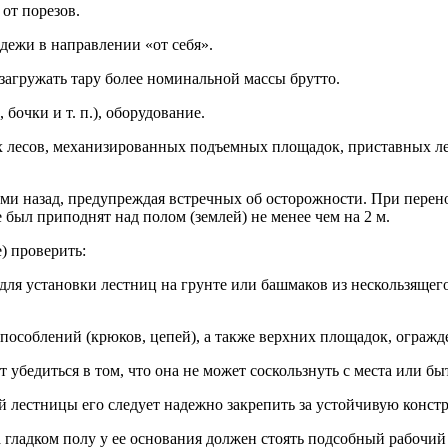
 от по­резов.
 де­жи в нап­равле­нии «от се­бя».
заг­ру­жать та­ру бо­лее но­миналь­ной мас­сы брут­то.
 боч­ки и т. п.), обо­рудо­вание.
ных ле­сов, ме­хани­зиро­ван­ных подъ­ем­ных пло­щадок, прис­тавных 
ами на­зад, пре­дуп­реждая встреч­ных об ос­то­рож­ности. При пе­ре
е был при­под­нят над по­лом (зем­лей) не ме­нее чем на 2 м.
е) про­верить:
ля ус­та­нов­ки лес­тниц на грун­те или баш­ма­ков из нес­коль­зя­щег
по­соб­ле­ний (крю­ков, це­пей), а так­же вер­хних пло­щадок, ог­ражд
­ет убе­дить­ся в том, что она не мо­жет сос­коль­знуть с мес­та или бы
лес­тни­цы его сле­ду­ет на­деж­но зак­ре­пить за ус­той­чи­вую конс­т
 глад­ком по­лу у ее ос­но­вания дол­жен сто­ять под­собный ра­бочий 