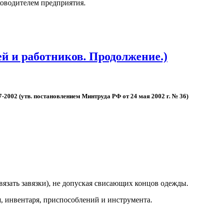
ково­дите­лем пред­при­ятия.
ей и работников. Продолжение.)
7-2002 (утв. пос­та­нов­ле­ни­ем Мин­тру­да РФ от 24 мая 2002 г. № 36)
вязать за­вяз­ки), не до­пус­кая сви­са­ющих кон­цов одеж­ды.
 ин­вента­ря, прис­по­соб­ле­ний и инс­тру­мен­та.