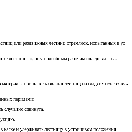
лес­тниц или раз­движ­ных лес­тниц-стре­мянок, ис­пы­тан­ных в ус­
нос­ке лес­тни­цы од­ним под­собным ра­бочим она дол­жна на­
о ма­тери­ала при ис­поль­зо­вании лес­тниц на глад­ких по­вер­хнос­
ен­ных пе­рила­ми;
ть слу­чай­но сдви­нута.
рук­цию.
в кас­ке и удер­жи­вать лес­тни­цу в ус­той­чи­вом по­ложе­нии.