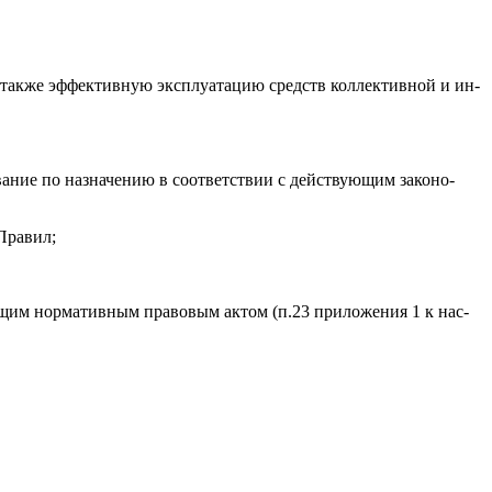
 а так­же эф­фектив­ную экс­плу­ата­цию средств кол­лектив­ной и ин­
­вание по наз­на­чению в со­от­ветс­твии с дей­ству­ющим за­коно­
Пра­вил;
­ющим нор­ма­тив­ным пра­вовым ак­том (п.23 при­ложе­ния 1 к нас­