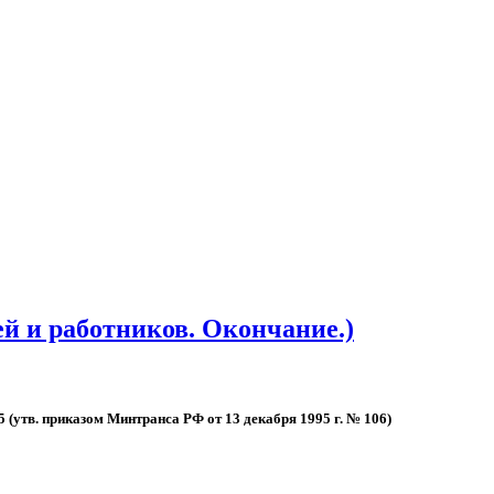
ей и работников. Окончание.)
5 (утв. при­казом Мин­тран­са РФ от 13 де­каб­ря 1995 г. № 106)