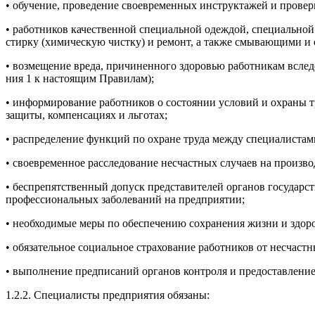
• обу­чение, про­веде­ние сво­ев­ре­мен­ных инс­трук­та­жей и про­вер
• ра­бот­ни­ков ка­чес­твен­ной спе­ци­аль­ной одеж­дой, спе­ци­аль­
стир­ку (хи­мичес­кую чис­тку) и ре­монт, а так­же смы­ва­ющи­ми и 
• воз­ме­щение вре­да, при­чинен­но­го здо­ровью ра­бот­ни­кам вслед
ния 1 к нас­то­ящим Пра­вилам);
• ин­форми­рова­ние ра­бот­ни­ков о сос­то­янии ус­ло­вий и ох­ра­ны 
за­щиты, ком­пенса­ци­ях и ль­го­тах;
• рас­пре­деле­ние фун­кций по ох­ра­не тру­да меж­ду спе­ци­алис­та­м
• сво­ев­ре­мен­ное рас­сле­дова­ние нес­час­тных слу­ча­ев на про­из­
• бес­пре­пятс­твен­ный до­пуск пред­ста­вите­лей ор­га­нов го­сударс­т
про­фес­си­ональ­ных за­боле­ваний на пред­при­ятии;
• не­об­хо­димые ме­ры по обес­пе­чению сох­ра­нения жиз­ни и здо­р
• обя­затель­ное со­ци­аль­ное стра­хова­ние ра­бот­ни­ков от нес­час­т
• вы­пол­не­ние пред­пи­саний ор­га­нов кон­тро­ля и пре­дос­тавле­н
1.2.2. Спе­ци­алис­ты пред­при­ятия обя­заны: