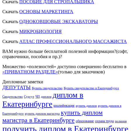
Скачать
ПОСОБИЕ ДЛЯ СТРОПАЛЬЩИКА
Скачать
ОСНОВЫ МАРКЕТИНГА
Скачать
ОДНОКОВШОВЫЕ ЭКСКАВАТОРЫ
Скачать
МИКРОБИОЛОГИЯ
Скачать
АТЛАС ПРОФЕССИОНАЛЬНОГО МАССАЖИСТА
ВАМ нужно больше бесплатной полезной информации?(софт,
справочники, пособия и пр.)?
Множество «полезностей» доступно совершенно бесплатно в
«ПРИВАТНОМ РАЗДЕЛЕ»
(только для заказчиков)
Дипломные заметки
ДЕПУТАТЫ
Купить свидетельство
Купить свидетельство в Екатеринбурге
диплом в
Свидетельство
Сургут
ЧП
диплом
Екатеринбурге
квалификация
купить диплом
купить диплом в
купить диплом
Екатеринбурге
купить диплом магистра
магистра в Екатеринбурге
образование
охрана труда
полиция
получить диплом в Екатеринбурге