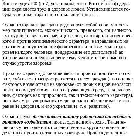
Кон­сти­туция РФ (ст.7) ус­та­нови­ла, что в Рос­сий­ской фе­дера­
ции ох­ра­ня­ют­ся труд и здо­ровье лю­дей. Ус­та­нав­ли­ва­ют­ся го­
сударс­твен­ные га­ран­тии со­ци­аль­ной за­щиты.
Ох­ра­на здо­ровья граж­дан пред­став­ля­ет со­бой со­вокуп­ность
мер по­лити­чес­ко­го, эко­номи­чес­ко­го, пра­вово­го, со­ци­аль­но­го,
куль­тур­но­го, на­уч­но­го, ме­дицин­ско­го, са­нитар­но-ги­ги­ени­чес­
ко­го и про­тиво­эпи­деми­чес­ко­го ха­рак­те­ра, нап­равлен­ных на
сох­ра­нение и ук­репле­ние фи­зичес­ко­го и пси­хичес­ко­го здо­
ровья каж­до­го че­лове­ка, под­держа­ние его дол­го­лет­ней ак­
тивной жиз­ни, пре­дос­тавле­ние ему ме­дицин­ской по­мощи в
слу­чае ут­ра­ты здо­ровья.
Пра­во на ох­ра­ну здо­ровья яв­ля­ет­ся ши­роким по­няти­ем по ох­
ва­ту субъ­ек­тов (рас­простра­ня­ет­ся на всех граж­дан), по оцен­ке
фак­то­ров воз­дей­ствия на здо­ровье (от лю­бых ви­дов неб­ла­гоп­
ри­ят­но­го воз­дей­ствия – и на ок­ру­жа­ющую сре­ду, и на на­селе­
ние, фак­то­ров как при­род­но­го, так и тех­но­ген­но­го ха­рак­те­ра),
по за­дачам ре­гули­рова­ния (ме­ры дол­жны обес­пе­чивать и сох­
ра­нение здо­ровья, и его ук­репле­ние, т. е. раз­ви­тие).
Ох­ра­на тру­да
обес­пе­чива­ет за­щиту ра­бот­ни­ка от неб­ла­гоп­
ри­ят­но­го воз­дей­ствия
про­из­водс­твен­ной сре­ды. Та­кая за­
щита осу­щест­вля­ет­ся от ог­ра­ничен­но­го кру­га впол­не оп­ре­
делен­ных про­из­водс­твен­ных фак­то­ров. Про­из­водс­твен­ные