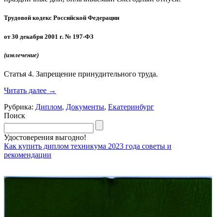
Тру­довой ко­декс Рос­сий­ской Фе­дера­ции
от 30 де­каб­ря 2001 г. № 197-ФЗ
(из­вле­чение)
Статья 4. Зап­ре­щение при­нуди­тель­но­го тру­да.
Читать далее
→
Рубрика:
Диплом
,
Документы
,
Екатеринбург
Поиск
Удостоверения выгодно!
Как купить диплом техникума 2023 года советы и
рекомендации