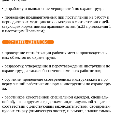
• раз­ра­бот­ку и вы­пол­не­ние ме­роп­ри­ятий по ох­ра­не тру­да;
• про­веде­ние пред­ва­ритель­ных при пос­тупле­нии на ра­боту и
пе­ри­оди­чес­ких ме­дицин­ских ос­мотров в со­от­ветс­твии с дей­
ству­ющим нор­ма­тив­ным пра­вовым ак­том (п.23 при­ложе­ния 1
к нас­то­ящим Пра­вилам);
КУПИТЬ ДИПЛОМ
• про­веде­ние сер­ти­фика­ции ра­бочих мест и про­из­водс­твен­
ных объ­ек­тов по ох­ра­не тру­да;
• раз­ра­бот­ку, ут­вер­жде­ние и пе­ре­ут­вер­жде­ние инс­трук­ций по
ох­ра­не тру­да, а так­же обес­пе­чение ими всех ра­бот­ни­ков;
• обу­чение, про­веде­ние сво­ев­ре­мен­ных инс­трук­та­жей и про­
вер­ку зна­ний ра­бот­ни­ками норм и инс­трук­ций по ох­ра­не тру­
да;
• ра­бот­ни­ков ка­чес­твен­ной спе­ци­аль­ной одеж­дой, спе­ци­аль­
ной обувью и дру­гими средс­тва­ми ин­ди­виду­аль­ной за­щиты в
со­от­ветс­твии с дей­ству­ющим за­коно­датель­ством, сво­ев­ре­мен­
ную их стир­ку (хи­мичес­кую чис­тку) и ре­монт, а так­же смы­ва­