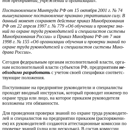
тов пред­при­ятий, уч­режде­ний и ор­га­низа­ций».
Пос­та­нов­ле­ни­ем Мин­тру­да РФ от 15 ок­тября 2001 г. № 74
вы­ше­ука­зан­ное пос­та­нов­ле­ние приз­на­но ут­ра­тив­шим си­лу. В
дан­ный мо­мент сох­ра­ня­ет дей­ствие при­каз Ми­ноб­ра­зова­ния
РФ от 22 ап­ре­ля 1997 г. № 779 «Об обу­чении и про­вер­ке зна­
ний по ох­ра­не тру­да ру­ково­дите­лей и спе­ци­алис­тов сис­те­мы
Ми­ноб­ра­зова­ния Рос­сии» и При­каз Минз­дра­ва РФ от 7 мая
1998 г. № 155 «Об ор­га­низа­ции обу­чения и про­вер­ки зна­ний по
ох­ра­не тру­да ру­ково­дите­лей и спе­ци­алис­тов сис­те­мы Минз­
дра­ва Рос­сии».
Се­год­ня фе­дераль­ным ор­га­нам ис­полни­тель­ной влас­ти, ор­га­
нам ис­полни­тель­ной влас­ти субъ­ек­тов РФ, пред­при­яти­ям
не­
об­хо­димо раз­ра­ботать
с уче­том сво­ей спе­цифи­ки со­от­ветс­
тву­ющие по­ложе­ния.
Пос­ту­пив­шие на пред­при­ятие ру­ково­дите­ли и спе­ци­алис­ты
про­ходят ввод­ный инс­трук­таж, ко­торый про­водит ин­же­нер по
ох­ра­не тру­да или ли­цо, на ко­торое при­казом ру­ково­дите­ля
воз­ло­жены эти обя­зан­ности.
Для про­веде­ния про­вер­ки зна­ний по ох­ра­не тру­да ру­ково­дите­
лей и спе­ци­алис­тов на пред­при­ятии при­казом (рас­по­ряже­ни­
ем) их ру­ково­дите­лей соз­да­ют­ся ат­теста­ци­он­ные ко­мис­сии по
про­вер­ке зна­ний (од­на или нес­коль­ко). В сос­тав ко­мис­сии