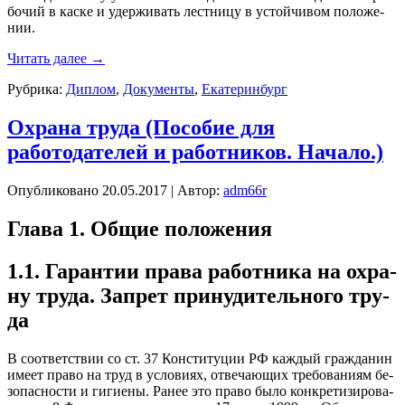
бочий в кас­ке и удер­жи­вать лес­тни­цу в ус­той­чи­вом по­ложе­
нии.
Читать далее
→
Рубрика:
Диплом
,
Документы
,
Екатеринбург
Охрана труда (Пособие для
работодателей и работников. Начало.)
Опубликовано
20.05.2017
|
Автор:
adm66r
Гла­ва 1. Об­щие по­ложе­ния
1.1. Га­ран­тии пра­ва ра­бот­ни­ка на ох­ра­
ну тру­да. Зап­рет при­нуди­тель­но­го тру­
да
В со­от­ветс­твии со ст. 37 Кон­сти­туции РФ каж­дый граж­да­нин
име­ет пра­во на труд в ус­ло­ви­ях, от­ве­ча­ющих тре­бова­ни­ям бе­
зопас­ности и ги­ги­ены. Ра­нее это пра­во бы­ло кон­кре­тизи­рова­