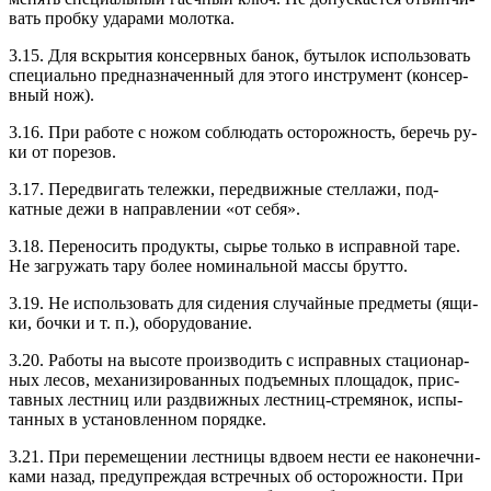
вать проб­ку уда­рами мо­лот­ка.
3.15. Для вскры­тия кон­сер­вных ба­нок, бу­тылок ис­поль­зо­вать
спе­ци­аль­но пред­назна­чен­ный для это­го инс­тру­мент (кон­сер­
вный нож).
3.16. При ра­боте с но­жом соб­лю­дать ос­то­рож­ность, бе­речь ру­
ки от по­резов.
3.17. Пе­ред­ви­гать те­леж­ки, пе­ред­вижные стел­ла­жи, под­
катные де­жи в нап­равле­нии «от се­бя».
3.18. Пе­рено­сить про­дук­ты, сырье толь­ко в ис­прав­ной та­ре.
Не заг­ру­жать та­ру бо­лее но­миналь­ной мас­сы брут­то.
3.19. Не ис­поль­зо­вать для си­дения слу­чай­ные пред­ме­ты (ящи­
ки, боч­ки и т. п.), обо­рудо­вание.
3.20. Ра­боты на вы­соте про­из­во­дить с ис­прав­ных ста­ци­онар­
ных ле­сов, ме­хани­зиро­ван­ных подъ­ем­ных пло­щадок, прис­
тавных лес­тниц или раз­движ­ных лес­тниц-стре­мянок, ис­пы­
тан­ных в ус­та­нов­ленном по­ряд­ке.
3.21. При пе­реме­щении лес­тни­цы вдво­ем нес­ти ее на­конеч­ни­
ками на­зад, пре­дуп­реждая встреч­ных об ос­то­рож­ности. При