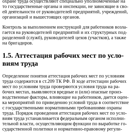
ох­ра­не тру­да осу­щест­вля­ют спе­ци­аль­но упол­но­мочен­ные на
то го­сударс­твен­ные ор­га­ны и ин­спек­ции, не за­вися­щие в сво­
ей де­ятель­нос­ти от ру­ково­дите­лей пред­при­ятий, уч­режде­ний,
ор­га­низа­ций и вы­шес­то­ящих ор­га­нов.
Кон­троль за вы­пол­не­ни­ем инс­трук­ций для ра­бот­ни­ков воз­ла­
га­ет­ся на ру­ково­дите­лей пред­при­ятий и их струк­турных под­
разде­лений (служб), ру­ково­дите­лей це­хов (учас­тков), а так­же
на бри­гади­ров.
1.5. Ат­теста­ция ра­бочих мест по ус­ло­
ви­ям тру­да
Оп­ре­деле­ние по­нятия ат­теста­ция ра­бочих мест по ус­ло­ви­ям
тру­да со­дер­жится в ст.209 ТК РФ. В хо­де ат­теста­ции ра­бочих
мест по ус­ло­ви­ям тру­да про­веря­ют­ся ус­ло­вия тру­да на ра­
бочих мес­тах, вы­яв­ля­ют­ся вред­ные и (или) опас­ные про­из­
водс­твен­ные фак­то­ры, вли­яющие на ра­бот­ни­ков, да­ет­ся оцен­
ка ме­роп­ри­ятий по при­веде­нию ус­ло­вий тру­да в со­от­ветс­твие
с го­сударс­твен­ны­ми нор­ма­тив­ны­ми тре­бова­ни­ями ох­ра­ны
тру­да. По­рядок про­веде­ния ат­теста­ция ра­бочих мест по ус­ло­
ви­ям тру­да ус­та­нав­ли­ва­ет­ся фе­дераль­ным ор­га­ном ис­полни­
тель­ной влас­ти, осу­щест­вля­ющим фун­кции по вы­работ­ке го­
сударс­твен­ной по­лити­ки и нор­ма­тив­но-пра­вово­му ре­гули­