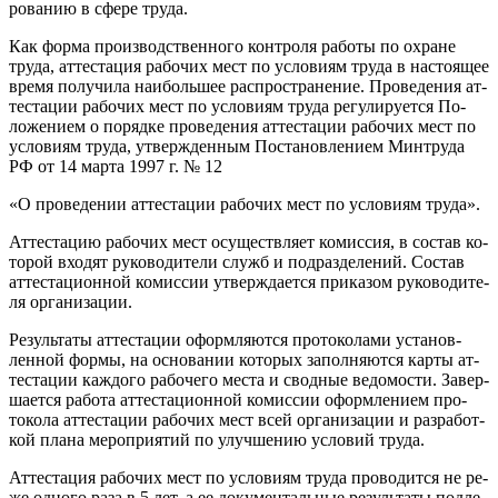
рова­нию в сфе­ре тру­да.
Как фор­ма про­из­водс­твен­но­го кон­тро­ля ра­боты по ох­ра­не
тру­да, ат­теста­ция ра­бочих мест по ус­ло­ви­ям тру­да в нас­то­ящее
вре­мя по­лучи­ла на­иболь­шее рас­простра­нение. Про­веде­ния ат­
теста­ции ра­бочих мест по ус­ло­ви­ям тру­да ре­гули­ру­ет­ся По­
ложе­ни­ем о по­ряд­ке про­веде­ния ат­теста­ции ра­бочих мест по
ус­ло­ви­ям тру­да, ут­вер­жден­ным Пос­та­нов­ле­ни­ем Мин­тру­да
РФ от 14 мар­та 1997 г. № 12
«О про­веде­нии ат­теста­ции ра­бочих мест по ус­ло­ви­ям тру­да».
Ат­теста­цию ра­бочих мест осу­щест­вля­ет ко­мис­сия, в сос­тав ко­
торой вхо­дят ру­ково­дите­ли служб и под­разде­лений. Сос­тав
ат­теста­ци­он­ной ко­мис­сии ут­вер­жда­ет­ся при­казом ру­ково­дите­
ля ор­га­низа­ции.
Ре­зуль­та­ты ат­теста­ции офор­мля­ют­ся про­токо­лами ус­та­нов­
ленной фор­мы, на ос­но­вании ко­торых за­пол­ня­ют­ся кар­ты ат­
теста­ции каж­до­го ра­боче­го мес­та и свод­ные ве­домос­ти. За­вер­
ша­ет­ся ра­бота ат­теста­ци­он­ной ко­мис­сии офор­мле­ни­ем про­
токо­ла ат­теста­ции ра­бочих мест всей ор­га­низа­ции и раз­ра­бот­
кой пла­на ме­роп­ри­ятий по улуч­ше­нию ус­ло­вий тру­да.
Ат­теста­ция ра­бочих мест по ус­ло­ви­ям тру­да про­водит­ся не ре­
же од­но­го ра­за в 5 лет, а ее до­кумен­таль­ные ре­зуль­та­ты под­ле­