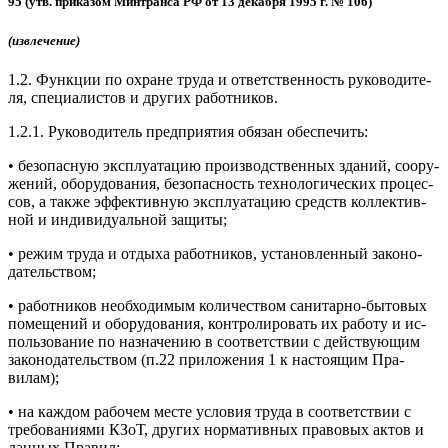
95 (утв. при­казом Мин­тран­са РФ от 13 де­каб­ря 1995 г. № 106)
(из­вле­чение)
1.2. Фун­кции по ох­ра­не тру­да и от­ветс­твен­ность ру­ково­дите­
ля, спе­ци­алис­тов и дру­гих ра­бот­ни­ков.
1.2.1. Ру­ково­дитель пред­при­ятия обя­зан обес­пе­чить:
• бе­зопас­ную экс­плу­ата­цию про­из­водс­твен­ных зда­ний, со­ору­
жений, обо­рудо­вания, бе­зопас­ность тех­но­логи­чес­ких про­цес­
сов, а так­же эф­фектив­ную экс­плу­ата­цию средств кол­лектив­
ной и ин­ди­виду­аль­ной за­щиты;
• ре­жим тру­да и от­ды­ха ра­бот­ни­ков, ус­та­нов­ленный за­коно­
датель­ством;
• ра­бот­ни­ков не­об­хо­димым ко­личес­твом са­нитар­но-бы­товых
по­меще­ний и обо­рудо­вания, кон­тро­лиро­вать их ра­боту и ис­
поль­зо­вание по наз­на­чению в со­от­ветс­твии с дей­ству­ющим
за­коно­датель­ством (п.22 при­ложе­ния 1 к нас­то­ящим Пра­
вилам);
• на каж­дом ра­бочем мес­те ус­ло­вия тру­да в со­от­ветс­твии с
тре­бова­ни­ями КЗоТ, дру­гих нор­ма­тив­ных пра­вовых ак­тов и
дан­ных Пра­вил;