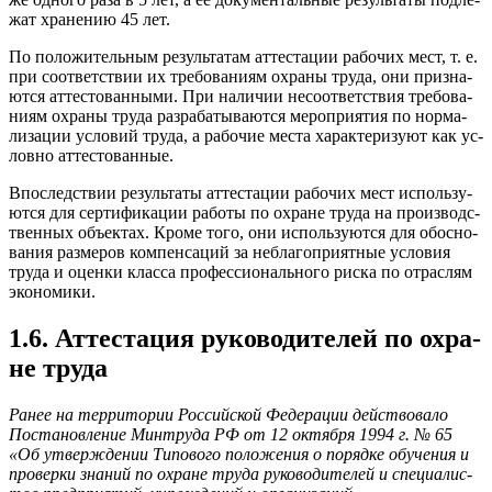
жат хра­нению 45 лет.
По по­ложи­тель­ным ре­зуль­та­там ат­теста­ции ра­бочих мест, т. е.
при со­от­ветс­твии их тре­бова­ни­ям ох­ра­ны тру­да, они приз­на­
ют­ся ат­тесто­ван­ны­ми. При на­личии не­со­от­ветс­твия тре­бова­
ни­ям ох­ра­ны тру­да раз­ра­баты­ва­ют­ся ме­роп­ри­ятия по нор­ма­
лиза­ции ус­ло­вий тру­да, а ра­бочие мес­та ха­рак­те­ризу­ют как ус­
ловно ат­тесто­ван­ные.
Впос­ледс­твии ре­зуль­та­ты ат­теста­ции ра­бочих мест ис­поль­зу­
ют­ся для сер­ти­фика­ции ра­боты по ох­ра­не тру­да на про­из­водс­
твен­ных объ­ек­тах. Кро­ме то­го, они ис­поль­зу­ют­ся для обос­но­
вания раз­ме­ров ком­пенса­ций за неб­ла­гоп­ри­ят­ные ус­ло­вия
тру­да и оцен­ки клас­са про­фес­си­ональ­но­го рис­ка по от­раслям
эко­номи­ки.
1.6. Ат­теста­ция ру­ково­дите­лей по ох­ра­
не тру­да
Ра­нее на тер­ри­тории Рос­сий­ской Фе­дера­ции дей­ство­вало
Пос­та­нов­ле­ние Мин­тру­да РФ от 12 ок­тября 1994 г. № 65
«Об ут­вер­жде­нии Ти­пово­го по­ложе­ния о по­ряд­ке обу­чения и
про­вер­ки зна­ний по ох­ра­не тру­да ру­ково­дите­лей и спе­ци­алис­