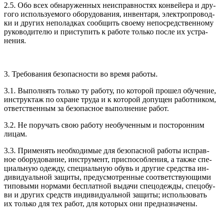
2.5. Обо всех об­на­ружен­ных не­ис­прав­ностях кон­вей­ера и дру­
гого ис­поль­зу­емо­го обо­рудо­вания, ин­вента­ря, элек­троп­ро­вод­
ки и дру­гих не­полад­ках со­об­щить сво­ему не­пос­редс­твен­но­му
ру­ково­дите­лю и прис­ту­пить к ра­боте толь­ко пос­ле их ус­тра­
нения.
3. Тре­бова­ния бе­зопас­ности во вре­мя ра­боты.
3.1. Вы­пол­нять толь­ко ту ра­боту, по ко­торой про­шел обу­чение,
инс­трук­таж по ох­ра­не тру­да и к ко­торой до­пущен ра­бот­ни­ком,
от­ветс­твен­ным за бе­зопас­ное вы­пол­не­ние ра­бот.
3.2. Не по­ручать свою ра­боту не­обу­чен­ным и пос­то­рон­ним
ли­цам.
3.3. При­менять не­об­хо­димые для бе­зопас­ной ра­боты ис­прав­
ное обо­рудо­вание, инс­тру­мент, прис­по­соб­ле­ния, а так­же спе­
ци­аль­ную одеж­ду, спе­ци­аль­ную обувь и дру­гие средс­тва ин­
ди­виду­аль­ной за­щиты, пре­дус­мотрен­ные со­от­ветс­тву­ющи­ми
ти­повы­ми нор­ма­ми бес­плат­ной вы­дачи спе­цодеж­ды, спе­цобу­
ви и дру­гих средств ин­ди­виду­аль­ной за­щиты; ис­поль­зо­вать
их толь­ко для тех ра­бот, для ко­торых они пред­назна­чены.