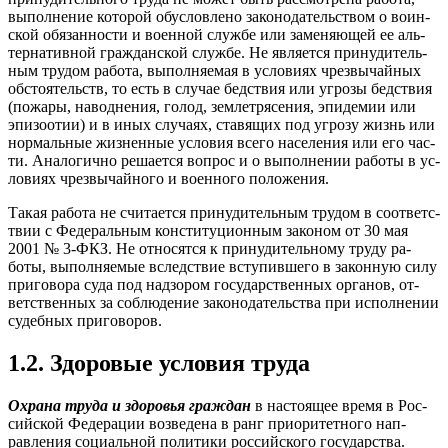
вы­пол­не­ние ко­торой обус­ловле­но за­коно­датель­ством о во­ин­
ской обя­зан­ности и во­ен­ной служ­бе или за­меня­ющей ее аль­
тер­на­тив­ной граж­дан­ской служ­бе. Не яв­ля­ет­ся при­нуди­тель­
ным тру­дом ра­бота, вы­пол­ня­емая в ус­ло­ви­ях чрез­вы­чай­ных
об­сто­ятель­ств, то есть в слу­чае бедс­твия или уг­ро­зы бедс­твия
(по­жары, на­вод­не­ния, го­лод, зем­летря­сения, эпи­демии или
эпи­зо­отии) и в иных слу­ча­ях, ста­вящих под уг­ро­зу жизнь или
нор­маль­ные жиз­ненные ус­ло­вия все­го на­селе­ния или его час­
ти. Ана­логич­но ре­ша­ет­ся воп­рос и о вы­пол­не­нии ра­боты в ус­
ло­ви­ях чрез­вы­чай­но­го и во­ен­но­го по­ложе­ния.
Та­кая ра­бота не счи­та­ет­ся при­нуди­тель­ным тру­дом в со­от­ветс­
твии с Фе­дераль­ным кон­сти­туци­он­ным за­коном от 30 мая
2001 № 3-ФКЗ. Не от­но­сят­ся к при­нуди­тель­но­му тру­ду ра­
боты, вы­пол­ня­емые вследс­твие всту­пив­ше­го в за­кон­ную си­лу
при­гово­ра су­да под над­зо­ром го­сударс­твен­ных ор­га­нов, от­
ветс­твен­ных за соб­лю­дение за­коно­датель­ства при ис­полне­нии
су­деб­ных при­гово­ров.
1.2. Здо­ровые ус­ло­вия тру­да
Ох­ра­на тру­да и здо­ровья граж­дан
в нас­то­ящее вре­мя в Рос­
сий­ской Фе­дера­ции воз­ве­дена в ранг при­ори­тет­но­го нап­
равле­ния со­ци­аль­ной по­лити­ки рос­сий­ско­го го­сударс­тва.