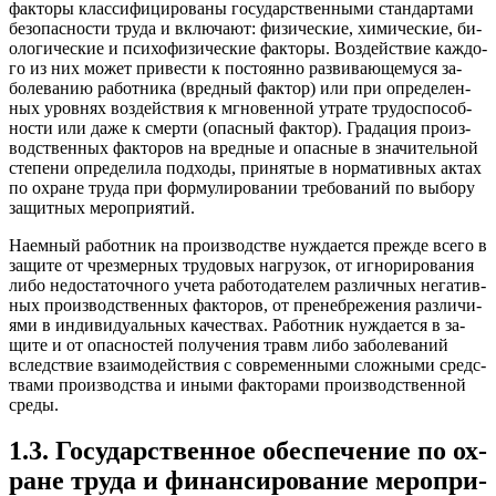
фак­то­ры клас­си­фици­рова­ны го­сударс­твен­ны­ми стан­дарта­ми
бе­зопас­ности тру­да и вклю­ча­ют: фи­зичес­кие, хи­мичес­кие, би­
оло­гичес­кие и пси­хофи­зичес­кие фак­то­ры. Воз­дей­ствие каж­до­
го из них мо­жет при­вес­ти к пос­то­ян­но раз­ви­ва­юще­муся за­
боле­ванию ра­бот­ни­ка (вред­ный фак­тор) или при оп­ре­делен­
ных уров­нях воз­дей­ствия к мгно­вен­ной ут­ра­те тру­дос­по­соб­
ности или да­же к смер­ти (опас­ный фак­тор). Гра­дация про­из­
водс­твен­ных фак­то­ров на вред­ные и опас­ные в зна­читель­ной
сте­пени оп­ре­дели­ла под­хо­ды, при­нятые в нор­ма­тив­ных ак­тах
по ох­ра­не тру­да при фор­му­лиро­вании тре­бова­ний по вы­бору
за­щит­ных ме­роп­ри­ятий.
На­ем­ный ра­бот­ник на про­из­водс­тве нуж­да­ет­ся преж­де все­го в
за­щите от чрез­мерных тру­довых наг­ру­зок, от иг­но­риро­вания
ли­бо не­дос­та­точ­но­го уче­та ра­бото­дате­лем раз­личных не­гатив­
ных про­из­водс­твен­ных фак­то­ров, от пре­неб­ре­жения раз­ли­чи­
ями в ин­ди­виду­аль­ных ка­чес­твах. Ра­бот­ник нуж­да­ет­ся в за­
щите и от опас­ностей по­луче­ния травм ли­бо за­боле­ваний
вследс­твие вза­имо­дей­ствия с сов­ре­мен­ны­ми слож­ны­ми средс­
тва­ми про­из­водс­тва и ины­ми фак­то­рами про­из­водс­твен­ной
сре­ды.
1.3. Го­сударс­твен­ное обес­пе­чение по ох­
ра­не тру­да и фи­нан­си­рова­ние ме­роп­ри­