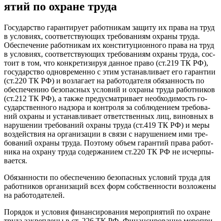
ятий по ох­ра­не тру­да
Го­сударс­тво га­ран­ти­ру­ет ра­бот­ни­кам за­щиту их пра­ва на труд
в ус­ло­ви­ях, со­от­ветс­тву­ющих тре­бова­ни­ям ох­ра­ны тру­да.
Обес­пе­чение ра­бот­ни­кам их кон­сти­туци­он­но­го пра­ва на труд
в ус­ло­ви­ях, со­от­ветс­тву­ющих тре­бова­ни­ям ох­ра­ны тру­да, сос­
то­ит в том, что кон­кре­тизи­руя дан­ное пра­во (ст.219 ТК РФ),
го­сударс­тво од­новре­мен­но с этим ус­та­нав­ли­ва­ет его га­ран­тии
(ст.220 ТК РФ) и воз­ла­га­ет на ра­бото­дате­ля обя­зан­ность по
обес­пе­чению бе­зопас­ных ус­ло­вий и ох­ра­ны тру­да ра­бот­ни­ков
(ст.212 ТК РФ), а так­же пре­дус­матри­ва­ет не­об­хо­димость го­
сударс­твен­но­го над­зо­ра и кон­тро­ля за соб­лю­дени­ем тре­бова­
ний ох­ра­ны и ус­та­нав­ли­ва­ет от­ветс­твен­ных лиц, ви­нов­ных в
на­руше­нии тре­бова­ний ох­ра­ны тру­да (ст.419 ТК РФ) и ме­ры
воз­дей­ствия на ор­га­низа­ции в свя­зи с на­руше­ни­ем ими тре­
бова­ний ох­ра­ны тру­да. По­это­му объ­ем га­ран­тий пра­ва ра­бот­
ни­ка на ох­ра­ну тру­да со­дер­жа­ни­ем ст.220 ТК РФ не ис­черпы­
ва­ет­ся.
Обя­зан­ности по обес­пе­чению бе­зопас­ных ус­ло­вий тру­да для
ра­бот­ни­ков ор­га­низа­ций всех форм собс­твен­ности воз­ло­жены
на ра­бото­дате­лей.
По­рядок и ус­ло­вия фи­нан­си­рова­ния ме­роп­ри­ятий по ох­ра­не
тру­да зак­репле­ны в ст. 226 ТК РФ. Фи­нан­си­рова­ние ме­роп­ри­