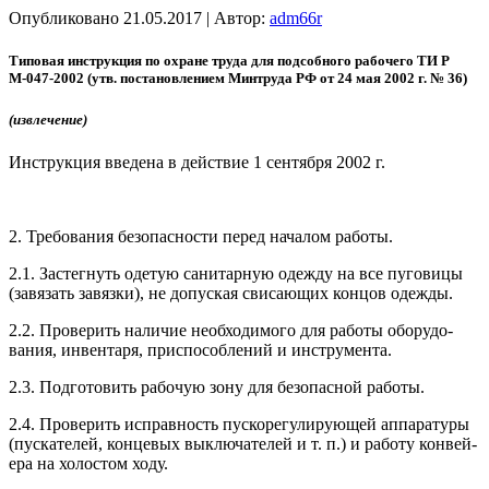
Опубликовано
21.05.2017
|
Автор:
adm66r
Ти­повая инс­трук­ция по ох­ра­не тру­да для под­собно­го ра­боче­го ТИ Р
М-047-2002 (утв. пос­та­нов­ле­ни­ем Мин­тру­да РФ от 24 мая 2002 г. № 36)
(из­вле­чение)
Инс­трук­ция вве­дена в дей­ствие 1 сен­тября 2002 г.
2. Тре­бова­ния бе­зопас­ности пе­ред на­чалом ра­боты.
2.1. Зас­тегнуть оде­тую са­нитар­ную одеж­ду на все пу­гови­цы
(за­вязать за­вяз­ки), не до­пус­кая сви­са­ющих кон­цов одеж­ды.
2.2. Про­верить на­личие не­об­хо­димо­го для ра­боты обо­рудо­
вания, ин­вента­ря, прис­по­соб­ле­ний и инс­тру­мен­та.
2.3. Под­го­товить ра­бочую зо­ну для бе­зопас­ной ра­боты.
2.4. Про­верить ис­прав­ность пус­ко­регу­лиру­ющей ап­па­рату­ры
(пус­ка­телей, кон­це­вых вык­лю­чате­лей и т. п.) и ра­боту кон­вей­
ера на хо­лос­том хо­ду.