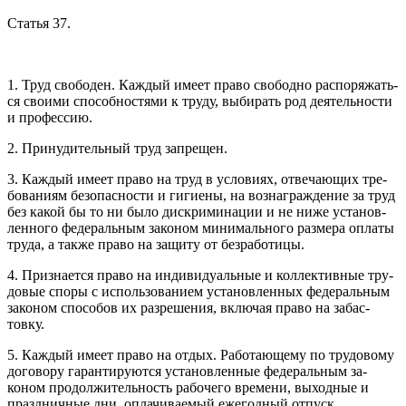
Статья 37.
1. Труд сво­боден. Каж­дый име­ет пра­во сво­бод­но рас­по­ряжать­
ся сво­ими спо­соб­ностя­ми к тру­ду, вы­бирать род де­ятель­нос­ти
и про­фес­сию.
2. При­нуди­тель­ный труд зап­ре­щен.
3. Каж­дый име­ет пра­во на труд в ус­ло­ви­ях, от­ве­ча­ющих тре­
бова­ни­ям бе­зопас­ности и ги­ги­ены, на воз­награж­де­ние за труд
без ка­кой бы то ни бы­ло дис­кри­мина­ции и не ни­же ус­та­нов­
ленно­го фе­дераль­ным за­коном ми­нималь­но­го раз­ме­ра оп­ла­ты
тру­да, а так­же пра­во на за­щиту от без­ра­боти­цы.
4. Приз­на­ет­ся пра­во на ин­ди­виду­аль­ные и кол­лектив­ные тру­
довые спо­ры с ис­поль­зо­вани­ем ус­та­нов­ленных фе­дераль­ным
за­коном спо­собов их раз­ре­шения, вклю­чая пра­во на за­бас­
товку.
5. Каж­дый име­ет пра­во на от­дых. Ра­бота­юще­му по тру­дово­му
до­гово­ру га­ран­ти­ру­ют­ся ус­та­нов­ленные фе­дераль­ным за­
коном про­дол­жи­тель­ность ра­боче­го вре­мени, вы­ход­ные и
праз­днич­ные дни, оп­ла­чива­емый еже­год­ный от­пуск.