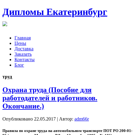
Дипломы Екатеринбург
Главная
Цены
Доставка
Заказать
Контакты
Блог
труд
Охрана труда (Пособие для
работодателей и работников.
Окончание.)
Опубликовано
22.05.2017
|
Автор:
adm66r
Пра­вила по ох­ра­не тру­да на ав­то­мобиль­ном тран­спор­те ПOT PO 200-01-