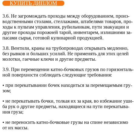
КУПИТЬ ДИПЛОМ
3.6. Не заг­ро­мож­дать про­ходы меж­ду обо­рудо­вани­ем, про­из­
водс­твен­ны­ми сто­лами, стел­ла­жами, шта­беля­ми то­варов, про­
ходы к пуль­там уп­равле­ния, ру­биль­ни­кам, пу­ти эва­ку­ации и
дру­гие про­ходы по­рож­ней та­рой, ин­вента­рем, из­лишни­ми за­
паса­ми сырья, го­товой ку­линар­ной про­дук­ци­ей.
3.8. Вен­ти­ли, кра­ны на тру­боп­ро­водах от­кры­вать мед­ленно,
без рыв­ков и боль­ших уси­лий. Не при­менять для этих це­лей
мо­лот­ки, га­еч­ные клю­чи и дру­гие пред­ме­ты.
3.9. При пе­реме­щении кат­но-боч­ко­вых гру­зов по го­ризон­таль­
ной по­вер­хнос­ти соб­лю­дать сле­ду­ющие тре­бова­ния:
• при пе­река­тыва­нии бо­чек на­ходить­ся за пе­реме­ща­емым гру­
зом;
• не пе­река­тывать боч­ки, тол­кая их за края, во из­бе­жание уши­
ба рук о дру­гие пред­ме­ты, на­ходя­щи­еся на пу­ти пе­река­тыва­
ния гру­за;
• не пе­рено­сить кат­но-боч­ко­вые гру­зы на спи­не не­зави­симо
от их мас­сы.