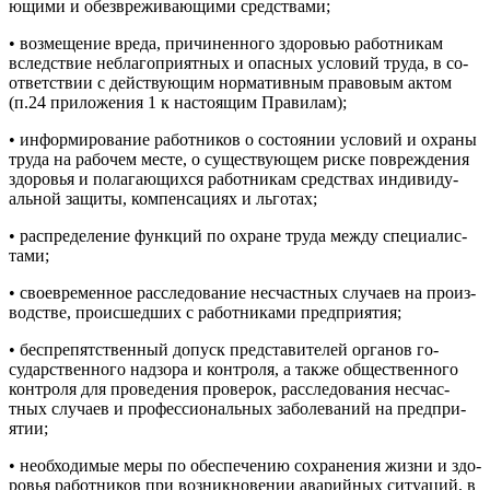
ющи­ми и обез­вре­жива­ющи­ми средс­тва­ми;
• воз­ме­щение вре­да, при­чинен­но­го здо­ровью ра­бот­ни­кам
вследс­твие неб­ла­гоп­ри­ят­ных и опас­ных ус­ло­вий тру­да, в со­
от­ветс­твии с дей­ству­ющим нор­ма­тив­ным пра­вовым ак­том
(п.24 при­ложе­ния 1 к нас­то­ящим Пра­вилам);
• ин­форми­рова­ние ра­бот­ни­ков о сос­то­янии ус­ло­вий и ох­ра­ны
тру­да на ра­бочем мес­те, о су­щес­тву­ющем рис­ке пов­режде­ния
здо­ровья и по­лага­ющих­ся ра­бот­ни­кам средс­твах ин­ди­виду­
аль­ной за­щиты, ком­пенса­ци­ях и ль­го­тах;
• рас­пре­деле­ние фун­кций по ох­ра­не тру­да меж­ду спе­ци­алис­
та­ми;
• сво­ев­ре­мен­ное рас­сле­дова­ние нес­час­тных слу­ча­ев на про­из­
водс­тве, про­ис­шедших с ра­бот­ни­ками пред­при­ятия;
• бес­пре­пятс­твен­ный до­пуск пред­ста­вите­лей ор­га­нов го­
сударс­твен­но­го над­зо­ра и кон­тро­ля, а так­же об­щес­твен­но­го
кон­тро­ля для про­веде­ния про­верок, рас­сле­дова­ния нес­час­
тных слу­ча­ев и про­фес­си­ональ­ных за­боле­ваний на пред­при­
ятии;
• не­об­хо­димые ме­ры по обес­пе­чению сох­ра­нения жиз­ни и здо­
ровья ра­бот­ни­ков при воз­никно­вении ава­рий­ных си­ту­аций, в