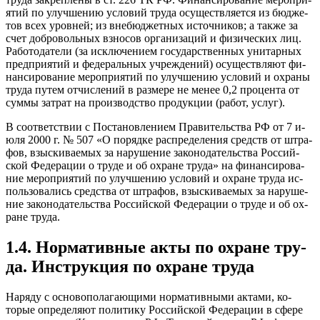
ятий по улуч­ше­нию ус­ло­вий тру­да осу­щест­вля­ет­ся из бюд­же­
тов всех уров­ней; из вне­бюд­жетных ис­точни­ков; а так­же за
счет доб­ро­воль­ных взно­сов ор­га­низа­ций и фи­зичес­ких лиц.
Ра­бото­дате­ли (за ис­клю­чени­ем го­сударс­твен­ных уни­тар­ных
пред­при­ятий и фе­дераль­ных уч­режде­ний) осу­щест­вля­ют фи­
нан­си­рова­ние ме­роп­ри­ятий по улуч­ше­нию ус­ло­вий и ох­ра­ны
тру­да пу­тем от­числе­ний в раз­ме­ре не ме­нее 0,2 про­цен­та от
сум­мы зат­рат на про­из­водс­тво про­дук­ции (ра­бот, ус­луг).
В со­от­ветс­твии с Пос­та­нов­ле­ни­ем Пра­витель­ства РФ от 7 и­
юля 2000 г. № 507 «О по­ряд­ке рас­пре­деле­ния средств от штра­
фов, взыс­ки­ва­емых за на­руше­ние за­коно­датель­ства Рос­сий­
ской Фе­дера­ции о тру­де и об ох­ра­не тру­да» на фи­нан­си­рова­
ние ме­роп­ри­ятий по улуч­ше­нию ус­ло­вий и ох­ра­не тру­да ис­
поль­зо­вались средс­тва от штра­фов, взыс­ки­ва­емых за на­руше­
ние за­коно­датель­ства Рос­сий­ской Фе­дера­ции о тру­де и об ох­
ра­не тру­да.
1.4. Нор­ма­тив­ные ак­ты по ох­ра­не тру­
да. Инс­трук­ция по ох­ра­не тру­да
На­ряду с ос­но­вопо­лага­ющи­ми нор­ма­тив­ны­ми ак­та­ми, ко­
торые оп­ре­деля­ют по­лити­ку Рос­сий­ской Фе­дера­ции в сфе­ре