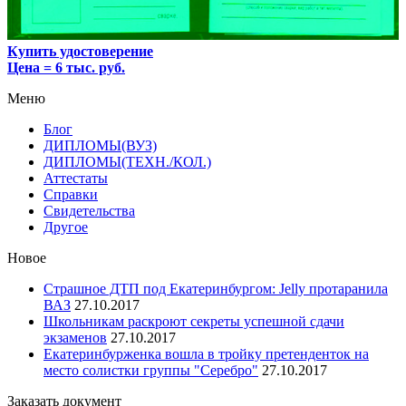
Купить удостоверение
Цена = 6 тыс. руб.
Меню
Блог
ДИПЛОМЫ(ВУЗ)
ДИПЛОМЫ(ТЕХН./КОЛ.)
Аттестаты
Справки
Свидетельства
Другое
Новое
Страшное ДТП под Екатеринбургом: Jelly протаранила
ВАЗ
27.10.2017
Школьникам раскроют секреты успешной сдачи
экзаменов
27.10.2017
Екатеринбурженка вошла в тройку претенденток на
место солистки группы "Серебро"
27.10.2017
Заказать документ