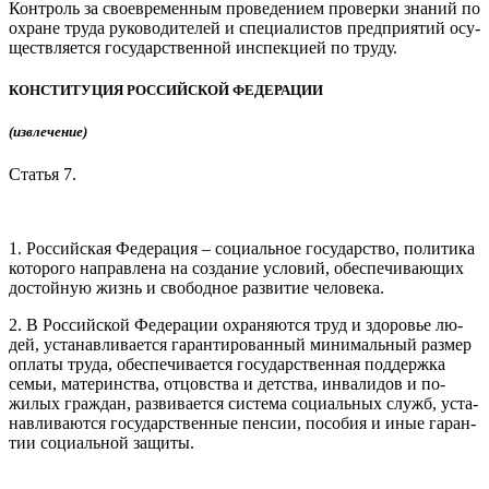
Кон­троль за сво­ев­ре­мен­ным про­веде­ни­ем про­вер­ки зна­ний по
ох­ра­не тру­да ру­ково­дите­лей и спе­ци­алис­тов пред­при­ятий осу­
щест­вля­ет­ся го­сударс­твен­ной ин­спек­ци­ей по тру­ду.
КОН­СТИ­ТУЦИЯ РОС­СИЙ­СКОЙ ФЕ­ДЕРА­ЦИИ
(из­вле­чение)
Статья 7.
1. Рос­сий­ская Фе­дера­ция – со­ци­аль­ное го­сударс­тво, по­лити­ка
ко­торо­го нап­равле­на на соз­да­ние ус­ло­вий, обес­пе­чива­ющих
дос­той­ную жизнь и сво­бод­ное раз­ви­тие че­лове­ка.
2. В Рос­сий­ской Фе­дера­ции ох­ра­ня­ют­ся труд и здо­ровье лю­
дей, ус­та­нав­ли­ва­ет­ся га­ран­ти­рован­ный ми­нималь­ный раз­мер
оп­ла­ты тру­да, обес­пе­чива­ет­ся го­сударс­твен­ная под­дер­жка
семьи, ма­теринс­тва, от­цовс­тва и детс­тва, ин­ва­лидов и по­
жилых граж­дан, раз­ви­ва­ет­ся сис­те­ма со­ци­аль­ных служб, ус­та­
нав­ли­ва­ют­ся го­сударс­твен­ные пен­сии, по­собия и иные га­ран­
тии со­ци­аль­ной за­щиты.