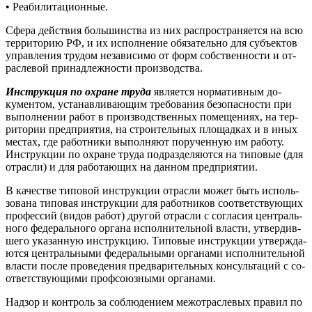
• Ре­аби­лита­ци­он­ные.
Сфе­ра дей­ствия боль­шинс­тва из них рас­простра­ня­ет­ся на всю
тер­ри­торию РФ, и их ис­полне­ние обя­затель­но для субъ­ек­тов
уп­равле­ния тру­дом не­зави­симо от форм собс­твен­ности и от­
расле­вой при­над­лежнос­ти про­из­водс­тва.
Инс­трук­ция по ох­ра­не тру­да
яв­ля­ет­ся нор­ма­тив­ным до­
кумен­том, ус­та­нав­ли­ва­ющим тре­бова­ния бе­зопас­ности при
вы­пол­не­нии ра­бот в про­из­водс­твен­ных по­меще­ни­ях, на тер­
ри­тории пред­при­ятия, на стро­итель­ных пло­щад­ках и в иных
мес­тах, где ра­бот­ни­ки вы­пол­ня­ют по­ручен­ную им ра­боту.
Инс­трук­ции по ох­ра­не тру­да под­разде­ля­ют­ся на ти­повые (для
от­расли) и для ра­бота­ющих на дан­ном пред­при­ятии.
В ка­чес­тве ти­повой инс­трук­ции от­расли мо­жет быть ис­поль­
зо­вана ти­повая инс­трук­ции для ра­бот­ни­ков со­от­ветс­тву­ющих
про­фес­сий (ви­дов ра­бот) дру­гой от­расли с сог­ла­сия цен­траль­
но­го фе­дераль­но­го ор­га­на ис­полни­тель­ной влас­ти, ут­вердив­
ше­го ука­зан­ную инс­трук­цию. Ти­повые инс­трук­ции ут­вер­жда­
ют­ся цен­траль­ны­ми фе­дераль­ны­ми ор­га­нами ис­полни­тель­ной
влас­ти пос­ле про­веде­ния пред­ва­ритель­ных кон­суль­та­ций с со­
от­ветс­тву­ющи­ми проф­со­юз­ны­ми ор­га­нами.
Над­зор и кон­троль за соб­лю­дени­ем ме­жот­расле­вых пра­вил по