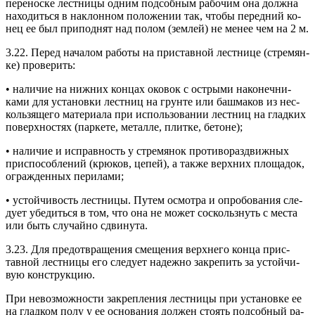
пе­ренос­ке лес­тни­цы од­ним под­собным ра­бочим она дол­жна
на­ходить­ся в нак­лонном по­ложе­нии так, что­бы пе­ред­ний ко­
нец ее был при­под­нят над по­лом (зем­лей) не ме­нее чем на 2 м.
3.22. Пе­ред на­чалом ра­боты на прис­тавной лес­тни­це (стре­мян­
ке) про­верить:
• на­личие на ниж­них кон­цах око­вок с ос­тры­ми на­конеч­ни­
ками для ус­та­нов­ки лес­тниц на грун­те или баш­ма­ков из нес­
коль­зя­щего ма­тери­ала при ис­поль­зо­вании лес­тниц на глад­ких
по­вер­хнос­тях (пар­ке­те, ме­тал­ле, плит­ке, бе­тоне);
• на­личие и ис­прав­ность у стре­мянок про­тиво­раз­движ­ных
прис­по­соб­ле­ний (крю­ков, це­пей), а так­же вер­хних пло­щадок,
ог­ражден­ных пе­рила­ми;
• ус­той­чи­вость лес­тни­цы. Пу­тем ос­мотра и оп­ро­бова­ния сле­
ду­ет убе­дить­ся в том, что она не мо­жет сос­коль­знуть с мес­та
или быть слу­чай­но сдви­нута.
3.23. Для пре­дот­вра­щения сме­щения вер­хне­го кон­ца прис­
тавной лес­тни­цы его сле­ду­ет на­деж­но зак­ре­пить за ус­той­чи­
вую конс­трук­цию.
При не­воз­можнос­ти зак­репле­ния лес­тни­цы при ус­та­нов­ке ее
на глад­ком по­лу у ее ос­но­вания дол­жен сто­ять под­собный ра­