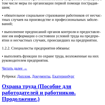
том чис­ле ме­ры по ор­га­низа­ции пер­вой по­мощи пос­тра­дав­
шим;
• обя­затель­ное со­ци­аль­ное стра­хова­ние ра­бот­ни­ков от нес­час­
тных слу­ча­ев на про­из­водс­тве и про­фес­си­ональ­ных за­боле­
ваний;
• вы­пол­не­ние пред­пи­саний ор­га­нов кон­тро­ля и пре­дос­тавле­
ние им ин­форма­ции о сос­то­янии ус­ло­вий тру­да на пред­при­
ятии и нес­час­тных слу­ча­ях, про­ис­шедших на пред­при­ятии.
1.2.2. Спе­ци­алис­ты пред­при­ятия обя­заны:
• вы­пол­нять фун­кции по ох­ра­не тру­да, воз­ло­жен­ные на них
ру­ково­дите­лем пред­при­ятия.
Читать далее
→
Рубрика:
Диплом
,
Документы
,
Екатеринбург
Охрана труда (Пособие для
работодателей и работников.
Продолжение.)