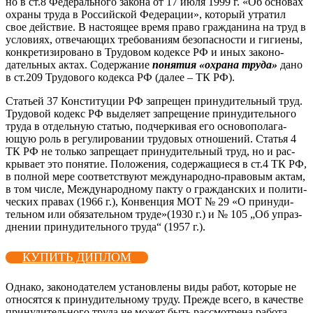
но в ст.8 Фе­дераль­но­го за­кона от 17 и­юля 1999 г. «Об ос­но­вах
ох­ра­ны тру­да в Рос­сий­ской Фе­дера­ции», ко­торый ут­ра­тил
свое дей­ствие. В нас­то­ящее вре­мя пра­во граж­да­нина на труд в
ус­ло­ви­ях, от­ве­ча­ющих тре­бова­ни­ям бе­зопас­ности и ги­ги­ены,
кон­кре­тизи­рова­но в Тру­довом ко­дек­се РФ и иных за­коно­
датель­ных ак­тах. Со­дер­жа­ние
по­нятия «ох­ра­на тру­да»
да­но
в ст.209 Тру­дово­го ко­дек­са РФ (да­лее – ТК РФ).
Стать­ей 37 Кон­сти­туции РФ зап­ре­щен при­нуди­тель­ный труд.
Тру­довой ко­декс РФ вы­деля­ет зап­ре­щение при­нуди­тель­но­го
тру­да в от­дель­ную статью, под­черки­вая его ос­но­вопо­лага­
ющую роль в ре­гули­рова­нии тру­довых от­но­шений. Статья 4
ТК РФ не толь­ко зап­ре­ща­ет при­нуди­тель­ный труд, но и рас­
кры­ва­ет это по­нятие. По­ложе­ния, со­дер­жа­щи­еся в ст.4 ТК РФ,
в пол­ной ме­ре со­от­ветс­тву­ют меж­ду­народ­но-пра­вовым ак­там,
в том чис­ле, Меж­ду­народ­но­му пак­ту о граж­дан­ских и по­лити­
чес­ких пра­вах (1966 г.), Кон­венция МОТ № 29 «О при­нуди­
тель­ном или обя­затель­ном тру­де»(1930 г.) и № 105 „Об уп­раз­
дне­нии при­нуди­тель­но­го тру­да“ (1957 г.).
КУПИТЬ ДИПЛОМ
Од­на­ко, за­коно­дате­лем ус­та­нов­ле­ны ви­ды ра­бот, ко­торые не
от­но­сят­ся к при­нуди­тель­но­му тру­ду. Преж­де все­го, в ка­чес­тве
при­нуди­тель­но­го тру­да не мо­жет быть рас­смот­ре­на ра­бота,