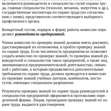
вклю­ча­ют­ся ру­ково­дите­ли и спе­ци­алис­ты служб ох­ра­ны тру­
да, глав­ные спе­ци­алис­ты (тех­но­лог, ме­ханик, энер­ге­тик и др.),
го­сударс­твен­ные ин­спек­то­ра по ох­ра­не тру­да (по сог­ла­сова­
нию с ни­ми), пред­ста­вите­ли со­от­ветс­тву­юще­го вы­бор­но­го
проф­со­юз­но­го ор­га­на.
Кон­крет­ный сос­тав, по­рядок и фор­му ра­боты ко­мис­сии оп­ре­
деля­ют
ру­ково­дите­ли пред­при­ятий.
Чле­ны ко­мис­сии по про­вер­ке зна­ний дол­жны иметь до­кумент,
удос­то­веря­ющий их пол­но­мочия, и прой­ти про­вер­ку зна­ний
по ох­ра­не тру­да. Ес­ли чис­ленность пред­при­ятия не поз­во­ля­ет
соз­дать ко­мис­сию по про­вер­ке зна­ний, то про­вер­ка зна­ний ру­
ково­дите­лей и спе­ци­алис­тов та­ких пред­при­ятий, а так­же лиц,
за­нима­ющих­ся пред­при­нима­тель­ской де­ятель­ностью, свя­зан­
ной с ра­бота­ми, к ко­торым предъ­яв­ля­ют­ся до­пол­ни­тель­ные
тре­бова­ния по ох­ра­не тру­да, дол­жна про­водит­ся в ко­мис­си­ях
по про­вер­ке зна­ний учеб­ных цен­тров, ком­би­натов, ин­сти­
тутов, име­ющих спе­ци­аль­ное раз­ре­шение.
Ре­зуль­та­ты про­вер­ки зна­ний по ох­ра­не тру­да ру­ково­дите­лей и
спе­ци­алис­тов пред­при­ятий офор­мля­ют­ся про­токо­лами оп­ре­
делен­ной фор­мы. Ли­цам, про­шед­шим про­вер­ку зна­ний по ох­
ра­не тру­да, вы­да­ют­ся удос­то­вере­ния.