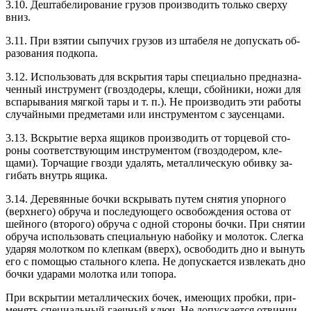
3.10. Деш­та­бели­рова­ние гру­зов про­из­во­дить толь­ко свер­ху
вниз.
3.11. При взя­тии сы­пучих гру­зов из шта­беля не до­пус­кать об­
ра­зова­ния под­ко­па.
3.12. Ис­поль­зо­вать для вскры­тия та­ры спе­ци­аль­но пред­назна­
чен­ный инс­тру­мент (гвоз­до­деры, кле­щи, сбой­ни­ки, но­жи для
вспа­рыва­ния мяг­кой та­ры и т. п.). Не про­из­во­дить эти ра­боты
слу­чай­ны­ми пред­ме­тами или инс­тру­мен­том с за­усен­ца­ми.
3.13. Вскры­тие вер­ха ящи­ков про­из­во­дить от тор­це­вой сто­
роны со­от­ветс­тву­ющим инс­тру­мен­том (гвоз­до­дером, кле­
щами). Тор­ча­щие гвоз­ди уда­лять, ме­тал­ли­чес­кую обив­ку за­
гибать внутрь ящи­ка.
3.14. Де­ревян­ные боч­ки вскры­вать пу­тем сня­тия упор­но­го
(вер­хне­го) об­ру­ча и пос­ле­ду­юще­го ос­во­бож­де­ния ос­то­ва от
шей­но­го (вто­рого) об­ру­ча с од­ной сто­роны боч­ки. При сня­тии
об­ру­ча ис­поль­зо­вать спе­ци­аль­ную на­бой­ку и мо­лоток. Слег­ка
уда­ряя мо­лот­ком по клеп­кам (вверх), ос­во­бодить дно и вы­нуть
его с по­мощью сталь­но­го кле­па. Не до­пус­ка­ет­ся из­вле­кать дно
боч­ки уда­рами мо­лот­ка или то­пора.
При вскры­тии ме­тал­ли­чес­ких бо­чек, име­ющих проб­ки, при­
менять спе­ци­аль­ный га­еч­ный ключ. Не до­пус­ка­ет­ся от­винчи­