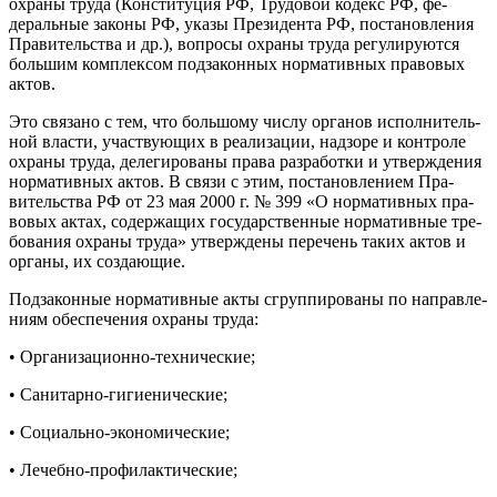
ох­ра­ны тру­да (Кон­сти­туция РФ, Тру­довой ко­декс РФ, фе­
дераль­ные за­коны РФ, ука­зы Пре­зиден­та РФ, пос­та­нов­ле­ния
Пра­витель­ства и др.), воп­ро­сы ох­ра­ны тру­да ре­гули­ру­ют­ся
боль­шим ком­плек­сом под­за­кон­ных нор­ма­тив­ных пра­вовых
ак­тов.
Это свя­зано с тем, что боль­шо­му чис­лу ор­га­нов ис­полни­тель­
ной влас­ти, учас­тву­ющих в ре­али­зации, над­зо­ре и кон­тро­ле
ох­ра­ны тру­да, де­леги­рова­ны пра­ва раз­ра­бот­ки и ут­вер­жде­ния
нор­ма­тив­ных ак­тов. В свя­зи с этим, пос­та­нов­ле­ни­ем Пра­
витель­ства РФ от 23 мая 2000 г. № 399 «О нор­ма­тив­ных пра­
вовых ак­тах, со­дер­жа­щих го­сударс­твен­ные нор­ма­тив­ные тре­
бова­ния ох­ра­ны тру­да» ут­вер­жде­ны пе­речень та­ких ак­тов и
ор­га­ны, их соз­да­ющие.
Под­за­кон­ные нор­ма­тив­ные ак­ты сгруп­пи­рова­ны по нап­равле­
ни­ям обес­пе­чения ох­ра­ны тру­да:
• Ор­га­низа­ци­он­но-тех­ни­чес­кие;
• Са­нитар­но-ги­ги­ени­чес­кие;
• Со­ци­аль­но-эко­номи­чес­кие;
• Ле­чеб­но-про­филак­ти­чес­кие;