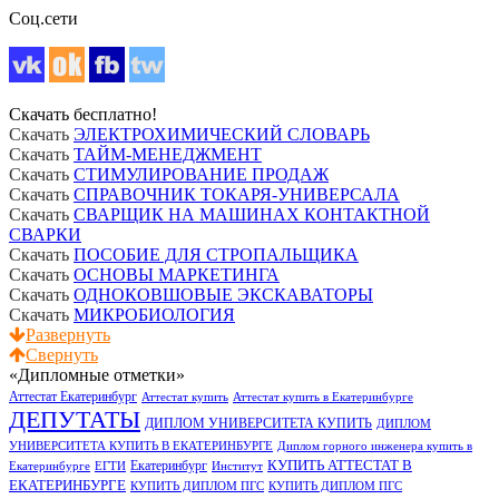
Соц.сети
Скачать бесплатно!
Скачать
ЭЛЕКТРОХИМИЧЕСКИЙ СЛОВАРЬ
Скачать
ТАЙМ-МЕНЕДЖМЕНТ
Скачать
СТИМУЛИРОВАНИЕ ПРОДАЖ
Скачать
СПРАВОЧНИК ТОКАРЯ-УНИВЕРСАЛА
Скачать
СВАРЩИК НА МАШИНАХ КОНТАКТНОЙ
СВАРКИ
Скачать
ПОСОБИЕ ДЛЯ СТРОПАЛЬЩИКА
Скачать
ОСНОВЫ МАРКЕТИНГА
Скачать
ОДНОКОВШОВЫЕ ЭКСКАВАТОРЫ
Скачать
МИКРОБИОЛОГИЯ
Скачать
Развернуть
АТЛАС ПРОФЕССИОНАЛЬНОГО МАССАЖИСТА
ВАМ нужно больше бесплатной полезной информации?(софт,
Свернуть
справочники, пособия и пр.)?
«Дипломные отметки»
Множество "полезностей" доступно совершенно бесплатно в
Аттестат Екатеринбург
Аттестат купить
Аттестат купить в Екатеринбурге
"ПРИВАТНОМ РАЗДЕЛЕ"
ДЕПУТАТЫ
(только для заказчиков)
ДИПЛОМ УНИВЕРСИТЕТА КУПИТЬ
ДИПЛОМ
УНИВЕРСИТЕТА КУПИТЬ В ЕКАТЕРИНБУРГЕ
Диплом горного инженера купить в
КУПИТЬ АТТЕСТАТ В
Екатеринбург
Екатеринбурге
ЕГТИ
Институт
ЕКАТЕРИНБУРГЕ
КУПИТЬ ДИПЛОМ ПГС
КУПИТЬ ДИПЛОМ ПГС