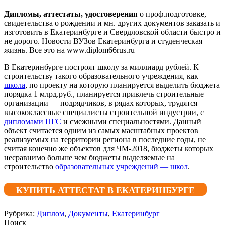
Дипломы, аттестаты, удостоверения
о проф.подготовке,
свидетельства о рождении и мн. других документов заказать и
изготовить в Екатеринбурге и Свердловской области быстро и
не дорого. Новости ВУЗов Екатеринбурга и студенческая
жизнь. Все это на www.diplom66rus.ru
В Екатеринбурге построят школу за миллиард рублей. К
строительству такого образовательного учреждения, как
школа
, по проекту на которую планируется выделить бюджета
порядка 1 млрд.руб., планируется привлечь строительные
организации — подрядчиков, в рядах которых, трудятся
высококлассные специалисты строительной индустрии, с
дипломами ПГС
и смежными специальностями. Данный
объект считается одним из самых масштабных проектов
реализуемых на территории региона в последние годы, не
считая конечно же объектов для ЧМ-2018, бюджеты которых
несравнимо больше чем бюджеты выделяемые на
строительство
образовательных учреждений — школ
.
КУПИТЬ АТТЕСТАТ В ЕКАТЕРИНБУРГЕ
Рубрика:
Диплом
,
Документы
,
Екатеринбург
Поиск